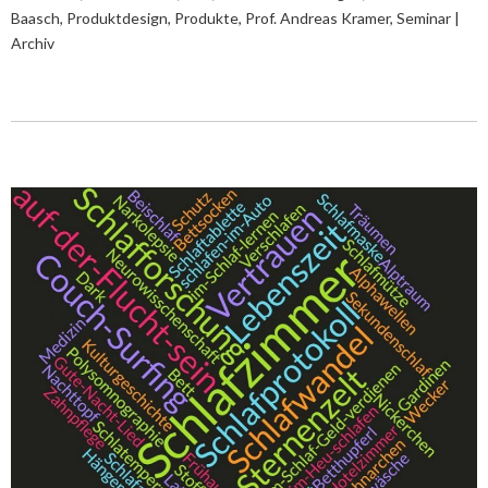
Baasch
,
Produktdesign
,
Produkte
,
Prof. Andreas Kramer
,
Seminar |
Archiv